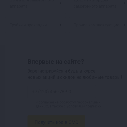
Царга для самогонного
Дефлегматор для
аппарата
самогонного аппарата
Трубки и прокладки
Прочие комплектующие
Впервые на сайте?
Зарегистрируйся и будь в курсе
новых акций и скидок на любимые товары!
Я согласен на
обработку персональных
данных
, а так же с условиями подписки.