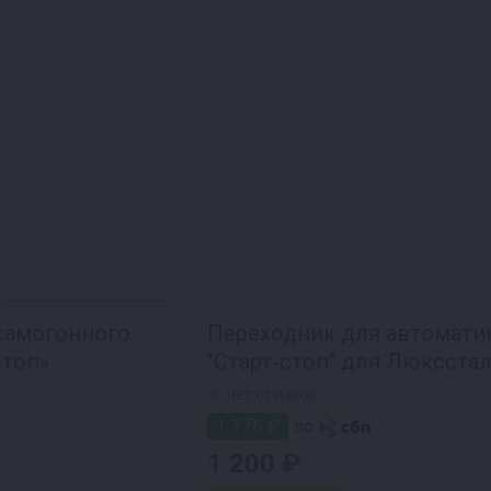
самогонного
Переходник для автомати
стоп»
"Старт‑стоп" для Люксста
и Домспирт 2
нет отзывов
1 176 ₽
по
1 200 ₽