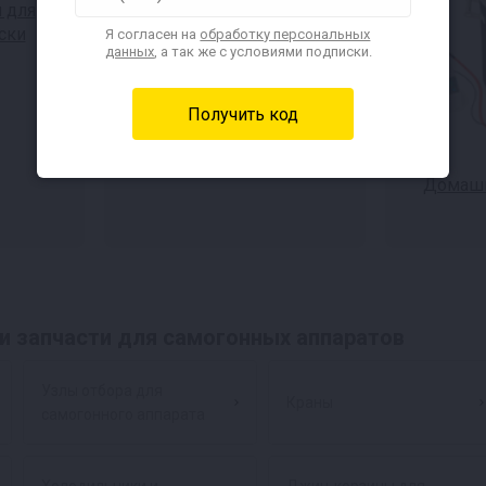
 для
Автоклавы для консервов
ски
Я согласен на
обработку персональных
данных
, а так же с условиями подписки.
Домашн
и запчасти для самогонных аппаратов
Узлы отбора для
Краны
самогонного аппарата