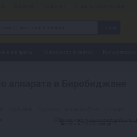
чка
Вакансии
Гарантия +
Открыть свой магазин
ные аппараты
Конструктор этикеток
Калькуляторы
о аппарата в Биробиджане
ые
подешевле
подороже
высокий рейтинг
по скидке