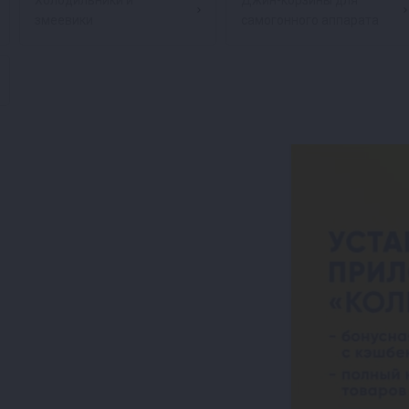
Холодильники и
Джин-корзины для
змеевики
самогонного аппарата