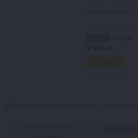
Автоматика WEIN
11 отзывов
9 790 ₽
по
9 990 ₽
Доставка за 1₽ !
Кто покупает Автоматика для самого
Пивоварни