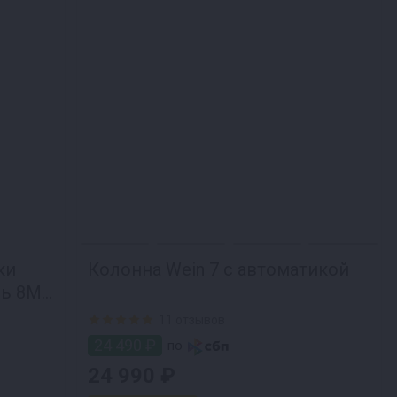
ки
Колонна Wein 7 с автоматикой
ль 8М
11 отзывов
24 490 ₽
по
24 990 ₽