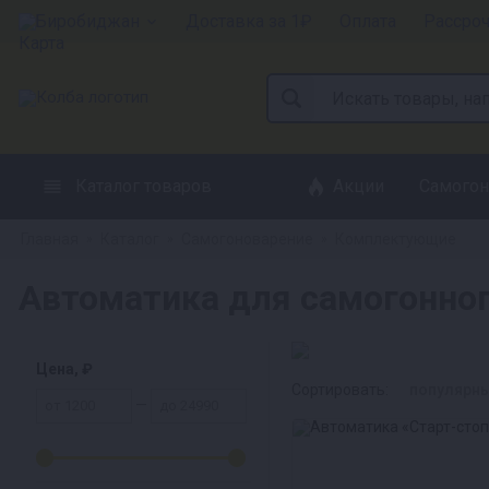
Биробиджан
Доставка за 1₽
Оплата
Рассро
Каталог товаров
Акции
Самогон
Главная
Каталог
Самогоноварение
Комплектующие
»
»
»
Автоматика для самогонног
Цена, ₽
Сортировать:
популярн
—