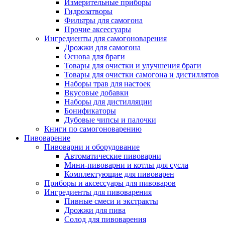
Измерительные приборы
Гидрозатворы
Фильтры для самогона
Прочие аксессуары
Ингредиенты для самогоноварения
Дрожжи для самогона
Основа для браги
Товары для очистки и улучшения браги
Товары для очистки самогона и дистиллятов
Наборы трав для настоек
Вкусовые добавки
Наборы для дистилляции
Бонификаторы
Дубовые чипсы и палочки
Книги по самогоноварению
Пивоварение
Пивоварни и оборудование
Автоматические пивоварни
Мини-пивоварни и котлы для сусла
Комплектующие для пивоварен
Приборы и аксессуары для пивоваров
Ингредиенты для пивоварения
Пивные смеси и экстракты
Дрожжи для пива
Солод для пивоварения