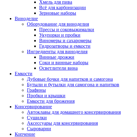
Хмель для пива
Всё для карбонизации
Зерновые наборы
Виноделие
Оборудование для виноделия
Прессы и соковыжималки
Укупорки и пробки
Виномеры и сахаромеры
Гидрозатворы и емкости
Ингредиенты для виноделия
Винные дрожжи
Соки и винные наборы
Осветлители вина
Емкости
Дубовые бочки для напитков и самогона
Бутыли и бутылки для самогона и напитков
Графины
Пробки и крышки
Емкости для брожения
Консервирование
Автоклавы для домашнего консервирования
Сушилки
Аксессуары для консервирования
Сыроварни
Копчение