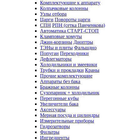
Комплектующие к аппарату
Колпачковые колонны
Узлы отбора
Царги
Повороты царги
СПН
РПН (сетка Панченкова)
Автоматика СТАРТ-СТОП
Кламповые хомуты
Джин-корзины
Диоптры
ТЭНы и плиты
Фальшдно
Попугаи
Переходники
Дефлегматоры
Холодильники и змеевики
Трубки и прокладки
Краны
Прочие комплектующие
Аппараты без бака
Бражные колонны
Сухопарник + холодильник
Перегонные кубы
Увеличители бака
Аксессуары
Мерная посуда и цилиндры
Измерительные приборы
Гидрозатворы
Фильтры
Ингредиенты