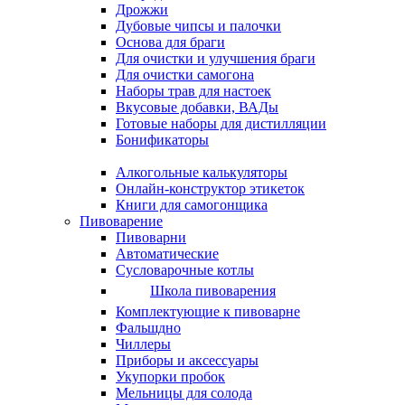
Дрожжи
Дубовые чипсы и палочки
Основа для браги
Для очистки и улучшения браги
Для очистки самогона
Наборы трав для настоек
Вкусовые добавки, ВАДы
Готовые наборы для дистилляции
Бонификаторы
Алкогольные калькуляторы
Онлайн-конструктор этикеток
Книги для самогонщика
Пивоварение
Пивоварни
Автоматические
Сусловарочные котлы
Школа пивоварения
Комплектующие к пивоварне
Фальшдно
Чиллеры
Приборы и аксессуары
Укупорки пробок
Мельницы для солода