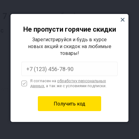
7 — просто удобно!
Не пропусти горячие скидки
ас
Зарегистрируйся и будь в курсе
новых акций и скидок на любимые
товары!
Я согласен на
обработку персональных
данных
, а так же с условиями подписки.
артфону через Bluetooth
ока аппарат гонит. Все уведомления о процессе прид
Гарантированно чистый продукт 1 первого раза, даж
Подробнее