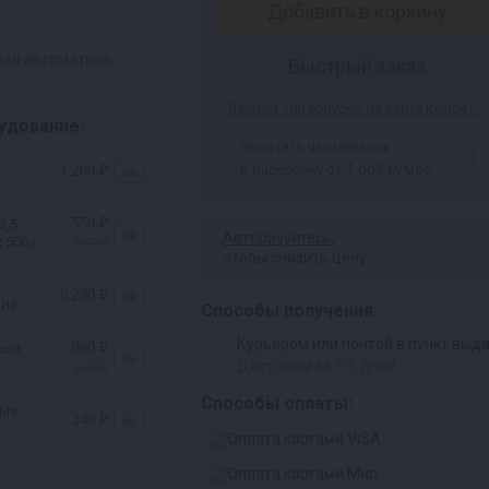
Добавить в корзину
ная автоматика
Быстрый заказ
Вернем 100 бонусов на карту Колба
удование:
Оплатить частями или
от 1 665 ₽/мес
в рассрочку
1 200 ₽
550 ₽
3,5
Авторизуйтесь
,
 500 г
1 090
чтобы снизить цену
6 290 ₽
 на 37
Способы получения:
Курьером или почтой в пункт выд
990 ₽
ный
Доставим за 7-9 дней
1 590
Способы оплаты:
вые
240 ₽