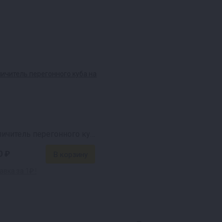
 фракции.
у.
работу за вас.
Увеличитель перегонного куба на 37 л
 и яркого
0 ₽
вка за 1₽ !