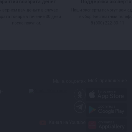
арантия возврата денег
Поддержка эксперто
 вернем вам деньги в случае
Наши эксперты помогут вам с
врата товара в течение 30 дней
выбор. Бесплатный телефо
после покупки.
8 (800) 222-80-11
ругой комнаты со
ературные
Моб. приложение
Мы в соцсетях
я и температурные
0-
 100% результату.
Канал на Youtube
ости вмешательства