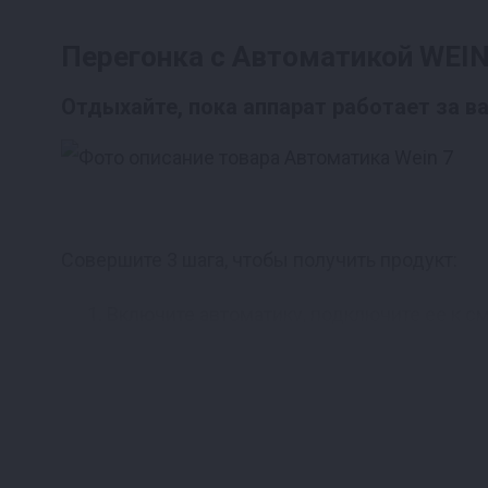
Перегонка с Автоматикой WEIN 
Отдыхайте, пока аппарат работает за в
Совершите 3 шага, чтобы получить продукт:
Включите автоматику, подключите ее к см
Отдыхайте, занимайтесь своими делами, п
Наслаждайтесь полученным результатом! 