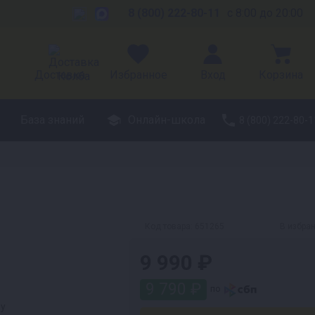
8 (800) 222-80-11
с 8:00 до 20:00
Доставка
Избранное
Вход
Корзина
База знаний
Онлайн-школа
8 (800) 222-80-1
Код товара:
651265
В избра
9 990 ₽
9 790 ₽
по
ру