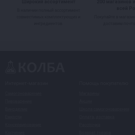
Широкий ассортимент
200 магазинов 
всей Р
В наличии полный ассортимент
Контролируйте процесс, не вставая с д
совместимых комплектующих и
Покупайте в магази
ингредиентов.
доставим почто
Удаленное управление. Управляйте и отслежи
своего смартфона.
Мониторинг в режиме реального времени.
То
показатели.
Интернет-магазин
Помощь покупателю
Расширенные настройки для опытных винок
Самогоноварение
Магазины
Пивоварение
Акции
лимиты срабатывания клапана.
Виноделие
Школа самогоноварения
Емкости
Оплата
,
доставка
Обучение и поддержка
. Советы по использов
Консервирование
Рассрочка
Уведомления
. Приложение отправляет уведо
Копчение
Возврат товара