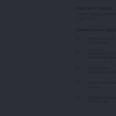
Коротко о товаре:
Первая умная компакт
Старт-Стоп
Совместимое обор
Переходник для
автоматики
«Старт‑стоп» для
Люкссталь 8М и
Насадка СПН 3,5*
Домспирт 2
мм (0,25 мм) нерж
Увеличитель
перегонного куба
л
Попугай самогон
на банку
Дрожжи спирто
SPIRTEX C48