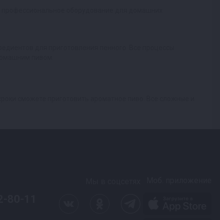
то профессиональное оборудование для домашних
редиентов для приготовления пенного. Все процессы
 домашним пивом.
 сроки сможете приготовить ароматное пиво. Все сложные и
Моб. приложение
Мы в соцсетях
2-80-11