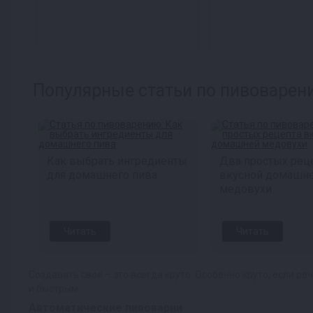
Популярные статьи по пивоварен
Как выбрать ингредиенты
Два простых рец
для домашнего пива
вкусной домашн
медовухи
Читать
Читать
Создавать своё – это всегда круто. Особенно круто, если р
и быстрым.
Автоматические пивоварни