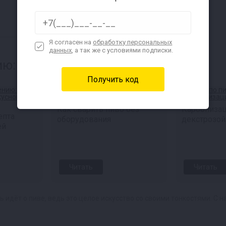
Я согласен на
обработку персональных
данных
, а так же с условиями подписки.
ию:
Как сварить пиво без
Карбонизац
епта
оборудования
декстрозой
ей
Читать
Читать
ечь идёт о пиве, ведь это целое искусство со своими тонкостями.