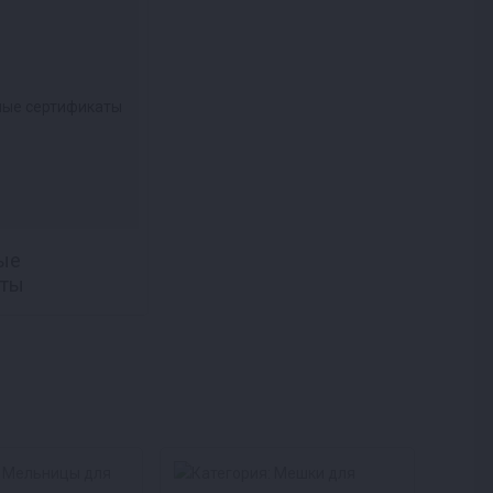
ые
аты