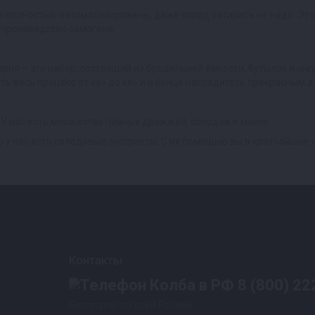
ла полностью автоматизированы, даже солод затирать не надо. Э
производство самогона.
ня – это набор, состоящий из бродильной ёмкости, бутылок и инг
ь весь процесс от «а» до «я» и в конце насладитесь прекрасным
У нас есть множество пивных дрожжей, солодов и хмеля.
то у нас есть солодовые экстракты. С их помощью вы в кратчайшие
Контакты
8 (800) 22
Бесплатно по всей России