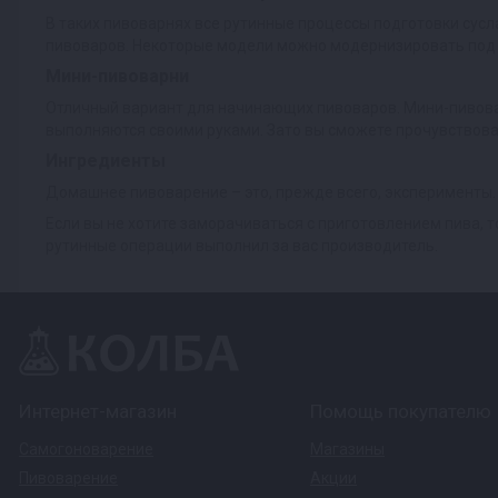
В таких пивоварнях все рутинные процессы подготовки сус
пивоваров. Некоторые модели можно модернизировать под 
Мини-пивоварни
Отличный вариант для начинающих пивоваров. Мини-пивовар
выполняются своими руками. Зато вы сможете прочувствоват
Ингредиенты
Домашнее пивоварение – это, прежде всего, эксперименты. 
Если вы не хотите заморачиваться с приготовлением пива, 
рутинные операции выполнил за вас производитель.
Интернет-магазин
Помощь покупателю
Самогоноварение
Магазины
Пивоварение
Акции