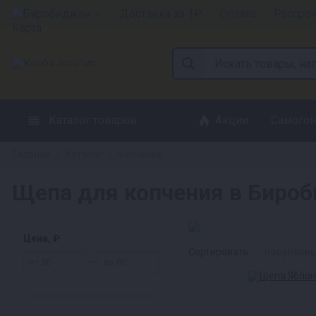
Биробиджан
Доставка за 1₽
Оплата
Рассро
Каталог товаров
Акции
Самогон
Главная
Каталог
Копчение
»
»
Щепа для копчения в Биро
Цена, ₽
Сортировать:
популярн
—