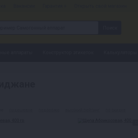
чка
Вакансии
Гарантия +
Открыть свой магазин
ные аппараты
Конструктор этикеток
Калькуляторы
биджане
ые
подешевле
подороже
высокий рейтинг
по скидке
С