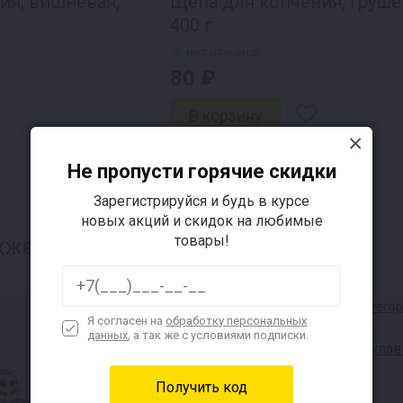
ия, вишневая,
Щепа для копчения, груше
400 г
нет отзывов
80 ₽
Доставка за 1₽ !
Не пропусти горячие скидки
Зарегистрируйся и будь в курсе
новых акций и скидок на любимые
товары!
кже интересуется:
Я согласен на
обработку персональных
данных
, а так же с условиями подписки.
Дубовые бочки для
Автоклав
напитков и виски