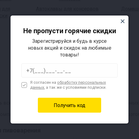
 для
Автоклавы для консервов
Домашн
ски
Не пропусти горячие скидки
Зарегистрируйся и будь в курсе
новых акций и скидок на любимые
товары!
Я согласен на
обработку персональных
данных
, а так же с условиями подписки.
ь всё необходимое для приготовления прекрасных пенных 
омплекте к наборам есть подробнейшая инструкция, поэто
я пивоварения