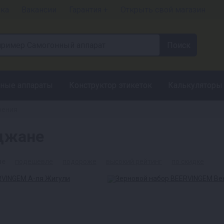
чка
Вакансии
Гарантия +
Открыть свой магазин
ные аппараты
Конструктор этикеток
Калькуляторы
рения
джане
ые
подешевле
подороже
высокий рейтинг
по скидке