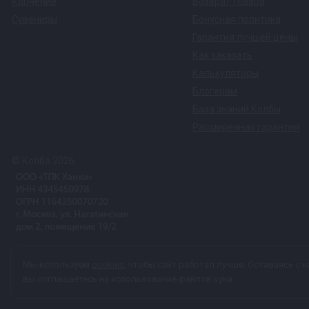
Копчение
Возврат товара
Сувениры
Бонусная политика
Гарантия лучшей цены
Как заказать
Калькуляторы
Блогерам
База знаний Колбы
Расширенная гарантия
© Колба 2026.
Вся представленная на сайте информация, касающаяся техничес
Мы используем
cookies
, чтобы сайт работал лучше. Оставаясь с н
характер и ни при каких условиях не является публичной офер
вы соглашаетесь на использование файлов куки.
персональных данных
каждый раз, когда оставляете свои данные