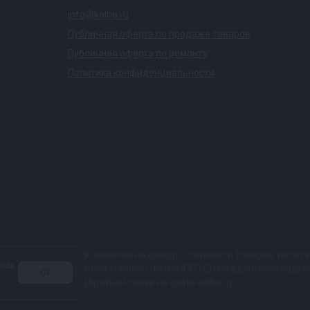
info@kolba.ru
Публичная оферта по продаже товаров
Публичная оферта по ремонту
Политика конфиденциальности
ких характеристик, наличия на складе, стоимости товаров, носи
ами,
той, определяемой положениями Статьи 437 (2) Гражданского коде
Ok
 в любой форме обратной связи на сайте kolba.ru.