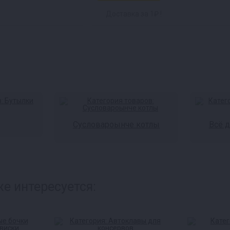
Доставка за 1₽ !
Сусловароынче котлы
Всё 
е интересуется: