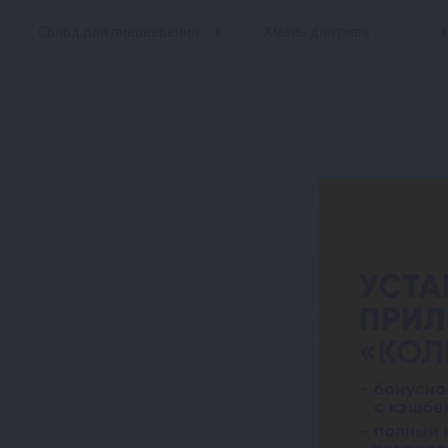
Солод для пивоварения
Хмель для пива