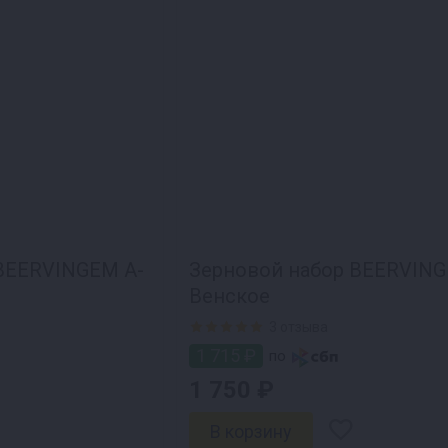
BEERVINGEM А-
Зерновой набор BEERVIN
Венское
3 отзыва
1 715 ₽
по
1 750 ₽