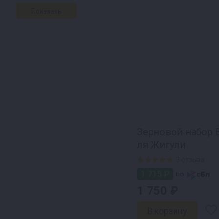
Зерновой набор 
ля Жигули
3 отзыва
1 715 ₽
по
1 750 ₽