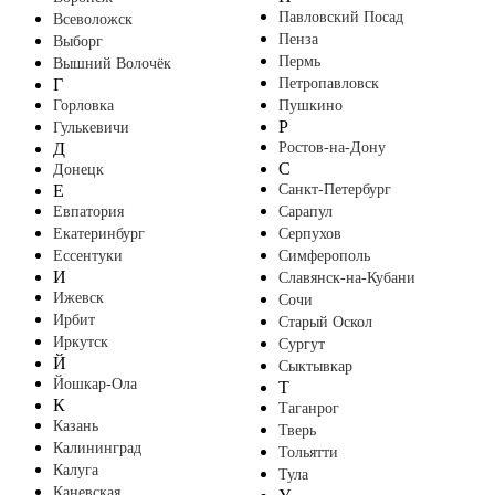
Павловский Посад
Всеволожск
Пенза
Выборг
Пермь
Вышний Волочёк
Г
Петропавловск
Горловка
Пушкино
Р
Гулькевичи
Д
Ростов-на-Дону
С
Донецк
Е
Санкт-Петербург
Евпатория
Сарапул
Екатеринбург
Серпухов
Ессентуки
Симферополь
И
Славянск-на-Кубани
Ижевск
Сочи
Ирбит
Старый Оскол
Иркутск
Сургут
Й
Сыктывкар
Йошкар-Ола
Т
К
Таганрог
Казань
Тверь
Калининград
Тольятти
Калуга
Тула
Каневская