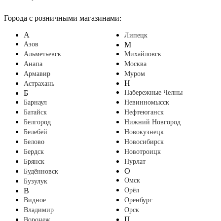
Города с розничными магазинами:
А
Липецк
Азов
М
Альметьевск
Михайловск
Анапа
Москва
Армавир
Муром
Н
Астрахань
Б
Набережные Челны
Барнаул
Невинномысск
Батайск
Нефтеюганск
Белгород
Нижний Новгород
Белебей
Новокузнецк
Белово
Новосибирск
Бердск
Новотроицк
Брянск
Нурлат
О
Будённовск
Омск
Бузулук
В
Орёл
Видное
Оренбург
Владимир
Орск
П
Воронеж