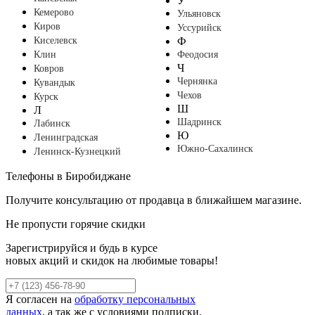
У
Кемерово
Ульяновск
Киров
Уссурийск
Киселевск
Ф
Клин
Феодосия
Ч
Ковров
Чернянка
Кувандык
Чехов
Курск
Ш
Л
Шадринск
Лабинск
Ю
Ленинградская
Южно-Сахалинск
Ленинск-Кузнецкий
Телефоны в Биробиджане
Получите консультацию от продавца в ближайшем магазине.
Не пропусти горячие скидки
Зарегистрируйся и будь в курсе
новых акций и скидок на любимые товары!
Я согласен на
обработку персональных
данных
, а так же с условиями подписки.