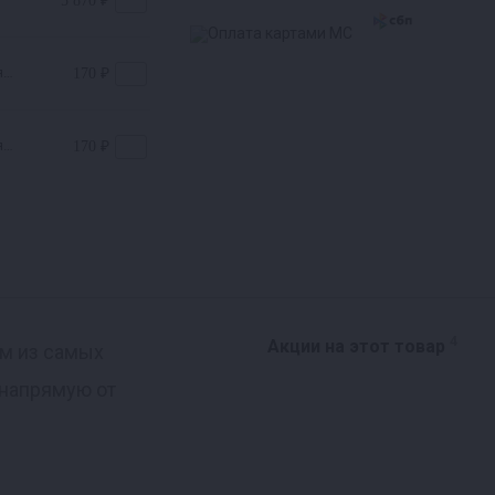
5 870 ₽
я
170 ₽
я
170 ₽
4
Акции на этот товар
им из самых
 напрямую от