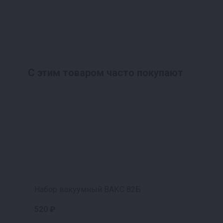
каши и многое другое.
Готовьте с Fansel 2 — это прост
Любой продукт за 6 шагов
С этим товаром часто покупают
Положите продукты в банки согласно рец
и СКО крышки.
Выберите режим работы: на пару или вод
«на пару» — до нижнего уровня банок.
Разместите банки в автоклаве.
Набор вакуумный ВАКС 82Б
Закройте крышку, оставив воздухоотводны
520 ₽
Начните нагрев. При достижении 80-90°C