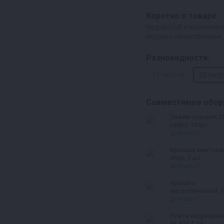
Коротко о товаре:
Недорогой стерилизат
вкусных качественных
Разновидности:
14 литров
20 лит
Совместимое обор
Зажим крышек С
набор 10 шт.
для чего?
Крышка винтова
Wein, 1 шт.
для чего?
Крышка
металлическая, 1
для чего?
Плита индукцион
IPLATE T-24