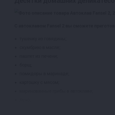
Десятки домашних деликатесов
С автоклавом Fansel 2 вы сможете пригото
тушенку из говядины;
скумбрию в масле;
паштет из печени;
борщ;
помидоры в маринаде;
картошку с мясом;
маринованные грибы в автоклаве;
лечо;
компоты;