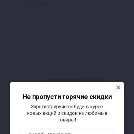
Подробнее
о!
епту и плотно закройте крышкой, можно использовать
у. Для режима «на воде» заполните автоклав водой д
Не пропусти горячие скидки
Зарегистрируйся и будь в курсе
новых акций и скидок на любимые
й клапан открытым, и поставьте аппарат на нагрев.
товары!
 закройте воздухоотводный клапан.