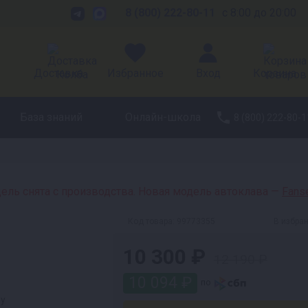
8 (800) 222-80-11
с 8:00 до 20:00
Доставка
Избранное
Вход
Корзина
База знаний
Онлайн-школа
8 (800) 222-80-1
ель снята с производства. Новая модель автоклава —
Fanse
Код товара:
99773355
В избра
10 300 ₽
12 190 ₽
10 094 ₽
по
ру