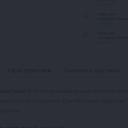
для чего?
Смесь для
консервировани
курицы
для чего?
Смесь для
консервировани
рыбы
для чего?
Характеристики
Наличие и доставка
вом Fansel 2!
На сегодняшний день он является одн
ании устройств на рынке. Сделайте заказ через сайт
ущества.