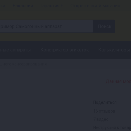
чка
Вакансии
Гарантия +
Открыть свой магазин
ные аппараты
Конструктор этикеток
Калькуляторы
шнего консервирования
л
Данная мод
Поделиться
16 отзывов
7 видео
Инструкция к това