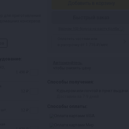
Добавить в корзину
ор для приготовления
Быстрый заказ
 домашних консервов.
Вернем 103 бонуса на карту Колба
Оплатить частями или
ров
от 1 716 ₽/мес
в рассрочку
удование:
Авторизуйтесь
,
КО,
чтобы снизить цену
1 490 ₽
Способы получения:
я
Курьером или почтой в пункт выдачи
12 ₽
Доставим за 7-9 дней
Способы оплаты:
 шт.
12 ₽
ная